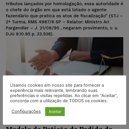
tributos lançados por homologação, essa autoridade é
o chefe do órgão em que está lotado o agente
fazendário que pratica os atos de fiscalização” (STJ –
2ª Turma, RMS 4987/6 SP – Relator: Ministro Ari
Pargendler – J. 21/08/95 , negaram provimento, v. u.
DJU 9.10.95 p. 33.536).
Usamos cookies em nosso site para fornecer a
experiência mais relevante, lembrando suas
preferências e visitas repetidas. Ao clicar em “Aceitar”,
concorda com a utilização de TODOS os cookies.
Configurações
Aceitar
Modelo de Petição de Pedido de