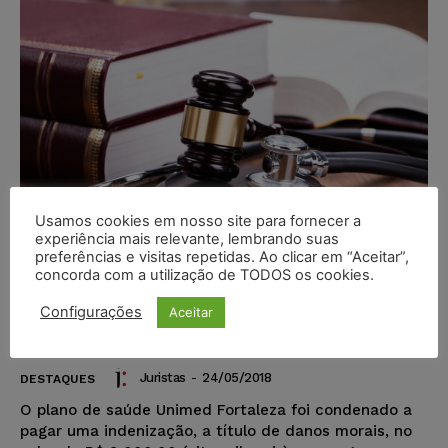
Usamos cookies em nosso site para fornecer a
experiência mais relevante, lembrando suas
preferências e visitas repetidas. Ao clicar em “Aceitar”,
concorda com a utilização de TODOS os cookies.
Unimed negou biopsia para idoso
Configurações
Aceitar
e o indenizará em R$ 8mil
Juristas
-
24/05/2018
DESTAQUES
O plano de saúde Unimed Fortaleza foi condenado a
pagar uma indenização, a título de danos morais, no