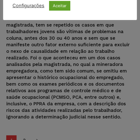
causadas pelo trabalho na mineração. Foi o que
Configurações
Aceitar
constatou a juíza Graça Maria Borges de Freitas,
titular da Vara do Trabalho local. Conforme relatou a
magistrada, tem se repetido os casos em que
trabalhadores jovens são vítimas de problemas na
coluna, antes dos 30 ou 40 anos e sem que se
manifeste outro fator externo suficiente para excluir
o nexo de causalidade em relação ao trabalho
realizado. Foi o que aconteceu em um dos casos
analisados pela magistrada, no qual a mineradora
empregadora, como tem sido comum, se omitiu em
apresentar o histórico ocupacional do empregado,
bem como os exames periódicos e os documentos
relativos aos programas de controle médico e de
saúde ocupacional (PCMSO, PCA, entre outros) e,
inclusive, o PPRA da empresa, com a descrição dos
riscos das atividades realizadas pelo trabalhador,
ignorando a determinação judicial nesse sentido.