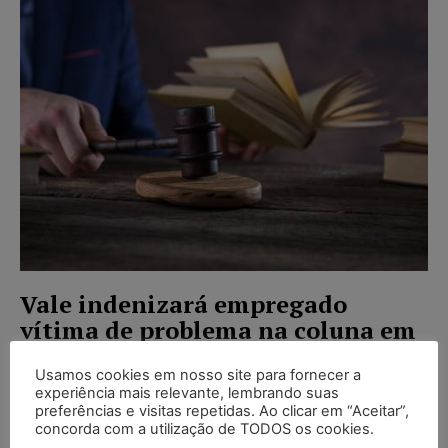
Vale indenizará empregado
vítima de problema na coluna em
decorrência do trabalho
Usamos cookies em nosso site para fornecer a
Juristas
-
14/03/2017
experiência mais relevante, lembrando suas
NOTÍCIAS
preferências e visitas repetidas. Ao clicar em “Aceitar”,
Em Ouro Preto-MG, têm sido recorrentes as
concorda com a utilização de TODOS os cookies.
reclamações envolvendo acidentes ou doenças