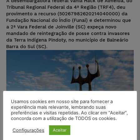
A desembargadora federal Vânia Hack de Almeida, do
Tribunal Regional Federal da 4ª Região (TRF4), deu
provimento a recurso (50267982620214040000) da
Fundação Nacional do Índio (Funai) e determinou que
a 2ª Vara Federal de Joinville (SC) expeça novo
mandado de reintegração de posse contra invasores
da Terra Indígena Pindoty, no município de Balneário
Barra do Sul (SC).
Usamos cookies em nosso site para fornecer a
experiência mais relevante, lembrando suas
preferências e visitas repetidas. Ao clicar em “Aceitar”,
concorda com a utilização de TODOS os cookies.
Configurações
Aceitar