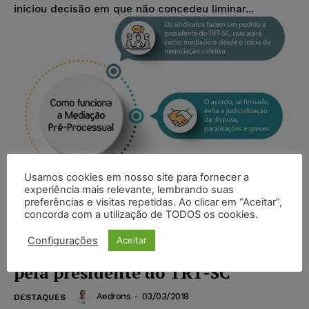
iniciou decisão em que não concedeu liminar...
Usamos cookies em nosso site para fornecer a
experiência mais relevante, lembrando suas
preferências e visitas repetidas. Ao clicar em “Aceitar”,
concorda com a utilização de TODOS os cookies.
Tentativa de fechar acordo antes
Configurações
Aceitar
do processo passa a ser conduzida
pela presidente do TRT-SC
Aedrons
-
03/03/2018
DESTAQUES