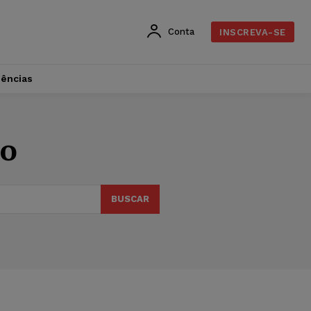
Conta
INSCREVA-SE
dências
lo
BUSCAR