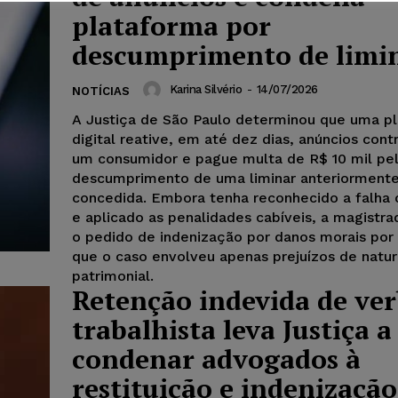
plataforma por
descumprimento de limi
Karina Silvério
-
14/07/2026
NOTÍCIAS
A Justiça de São Paulo determinou que uma p
digital reative, em até dez dias, anúncios cont
um consumidor e pague multa de R$ 10 mil pe
descumprimento de uma liminar anteriorment
concedida. Embora tenha reconhecido a falha 
e aplicado as penalidades cabíveis, a magistra
o pedido de indenização por danos morais por
que o caso envolveu apenas prejuízos de natu
patrimonial.
Retenção indevida de ve
trabalhista leva Justiça a
condenar advogados à
restituição e indenização