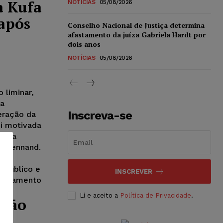
a Kufa
NOTÍCIAS
05/08/2026
 após
Conselho Nacional de Justiça determina
afastamento da juíza Gabriela Hardt por
dois anos
NOTÍCIAS
05/08/2026
 liminar,
ça
Inscreva-se
eração da
i motivada
se da
 Brennand.
com
o Público e
INSCREVER
 julgamento
Li e aceito a
Política de Privacidade
.
ação