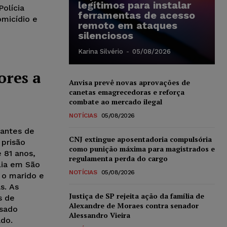
legítimos para instalar
Polícia
ferramentas de acesso
omicídio e
remoto em ataques
silenciosos
Karina Silvério
-
05/08/2026
ores a
Anvisa prevê novas aprovações de
canetas emagrecedoras e reforça
combate ao mercado ilegal
NOTÍCIAS
05/08/2026
rantes de
CNJ extingue aposentadoria compulsória
 prisão
como punição máxima para magistrados e
 81 anos,
regulamenta perda do cargo
lia em São
NOTÍCIAS
05/08/2026
 o marido e
s. As
Justiça de SP rejeita ação da família de
s de
Alexandre de Moraes contra senador
usado
Alessandro Vieira
do.