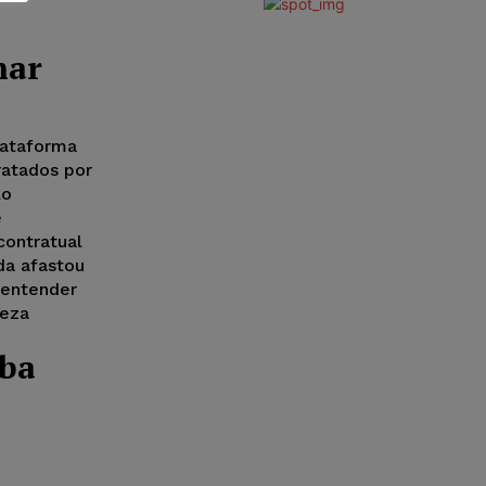
nar
lataforma
ratados por
lo
e
contratual
da afastou
 entender
reza
rba