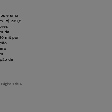
dos e uma
em R$ 239,5
ores
ém da
20 mil por
nção
ero
ém
ação de
Página 1 de 4