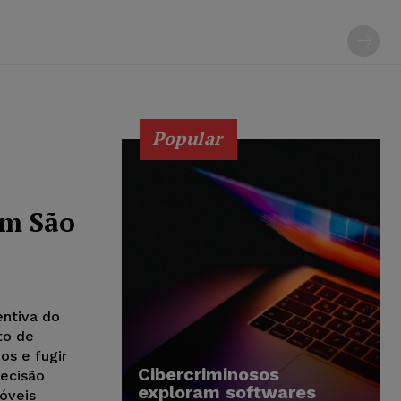
Popular
em São
entiva do
to de
os e fugir
Cibercriminosos
decisão
exploram softwares
óveis