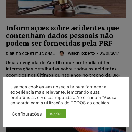
Informações sobre acidentes que
contenham dados pessoais não
podem ser fornecidas pela PRF
Wilson Roberto
-
05/01/2017
DIREITO CONSTITUCIONAL
Uma advogada de Curitiba que pretendia obter
informações detalhadas sobre todos os acidentes
ocorridos nos últimos quinze anos no trecho da BR-
376, de Guaratuba...
Usamos cookies em nosso site para fornecer a
experiência mais relevante, lembrando suas
preferências e visitas repetidas. Ao clicar em “Aceitar”,
Popular
concorda com a utilização de TODOS os cookies.
Configurações
Aceitar