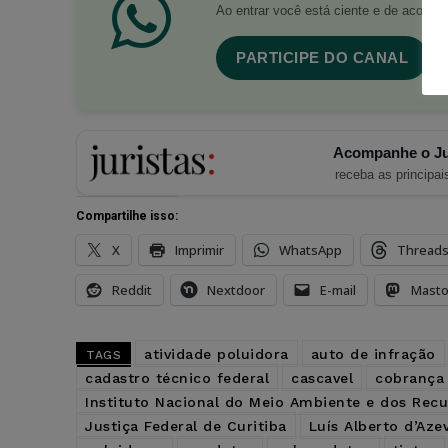
Ao entrar você está ciente e de acord
PARTICIPE DO CANAL
Acompanhe o Ju
receba as principais
Compartilhe isso:
X
Imprimir
WhatsApp
Thread
Reddit
Nextdoor
E-mail
Mast
atividade poluidora
auto de infração
TAGS
cadastro técnico federal
cascavel
cobrança 
Instituto Nacional do Meio Ambiente e dos Recu
Justiça Federal de Curitiba
Luís Alberto d’Aze