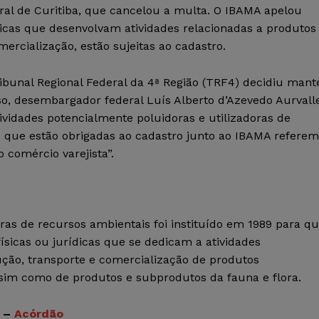
eral de Curitiba, que cancelou a multa. O IBAMA apelou
dicas que desenvolvam atividades relacionadas a produtos
ercialização, estão sujeitas ao cadastro.
bunal Regional Federal da 4ª Região (TRF4) decidiu mant
so, desembargador federal Luís Alberto d’Azevedo Aurvall
ividades potencialmente poluidoras e utilizadoras de
es que estão obrigadas ao cadastro junto ao IBAMA referem
 comércio varejista”.
oras de recursos ambientais foi instituído em 1989 para q
 físicas ou jurídicas que se dedicam a atividades
ução, transporte e comercialização de produtos
sim como de produtos e subprodutos da fauna e flora.
–
Acórdão