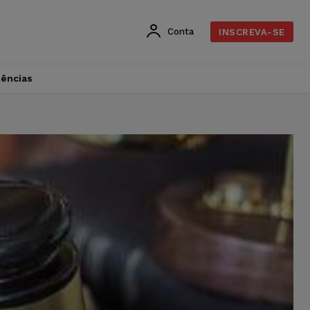
Conta
INSCREVA-SE
dências