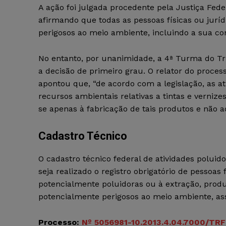
A ação foi julgada procedente pela Justiça Fed
afirmando que todas as pessoas físicas ou jurí
perigosos ao meio ambiente, incluindo a sua com
No entanto, por unanimidade, a 4ª Turma do Tri
a decisão de primeiro grau. O relator do proces
apontou que, “de acordo com a legislação, as at
recursos ambientais relativas a tintas e verniz
se apenas à fabricação de tais produtos e não ao
Cadastro Técnico
O cadastro técnico federal de atividades poluid
seja realizado o registro obrigatório de pessoas
potencialmente poluidoras ou à extração, prod
potencialmente perigosos ao meio ambiente, as
Processo:
Nº 5056981-10.2013.4.04.7000/TRF