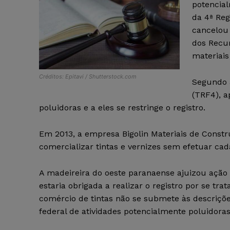
potencial
da 4ª Reg
cancelou 
dos Recu
materiais
Créditos: Epitavi / Shutterstock.com
Segundo a
(TRF4), a
poluidoras e a eles se restringe o registro.
Em 2013, a empresa Bigolin Materiais de Const
comercializar tintas e vernizes sem efetuar cad
A madeireira do oeste paranaense ajuizou ação
estaria obrigada a realizar o registro por se tr
comércio de tintas não se submete às descriçõe
federal de atividades potencialmente poluidoras