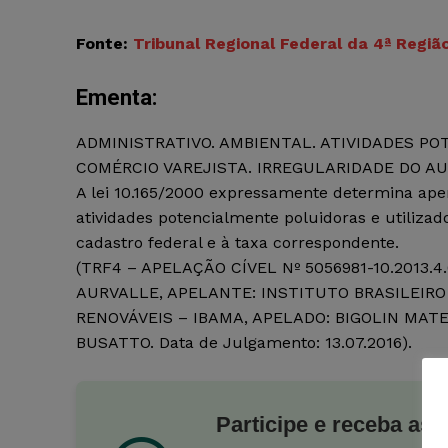
Fonte:
Tribunal Regional Federal da 4ª Regiã
Ementa:
ADMINISTRATIVO. AMBIENTAL. ATIVIDADES P
COMÉRCIO VAREJISTA. IRREGULARIDADE DO AU
A lei 10.165/2000 expressamente determina apen
atividades potencialmente poluidoras e utilizad
cadastro federal e à taxa correspondente.
(TRF4 – APELAÇÃO CÍVEL Nº 5056981-10.2013.
AURVALLE, APELANTE: INSTITUTO BRASILEIR
RENOVÁVEIS – IBAMA, APELADO: BIGOLIN MAT
BUSATTO. Data de Julgamento: 13.07.2016).
Participe e receba as 