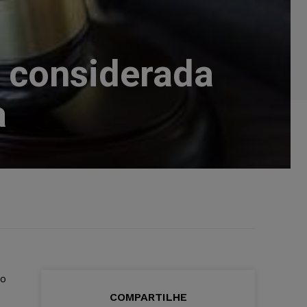
é considerada
a
ão
COMPARTILHE