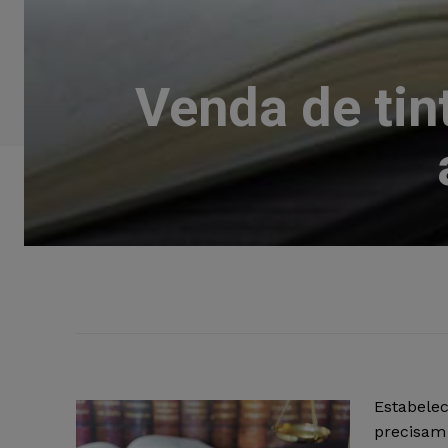
Venda de tin
Estabelec
precisam 