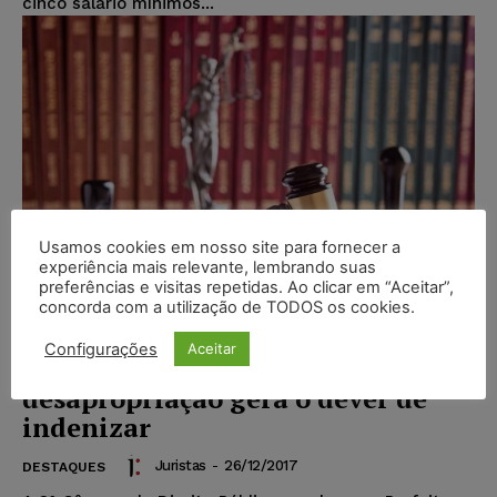
cinco salário mínimos...
Usamos cookies em nosso site para fornecer a
experiência mais relevante, lembrando suas
preferências e visitas repetidas. Ao clicar em “Aceitar”,
concorda com a utilização de TODOS os cookies.
Configurações
Aceitar
Desistência em ação de
desapropriação gera o dever de
indenizar
Juristas
-
26/12/2017
DESTAQUES