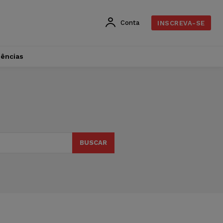
Conta
INSCREVA-SE
dências
BUSCAR