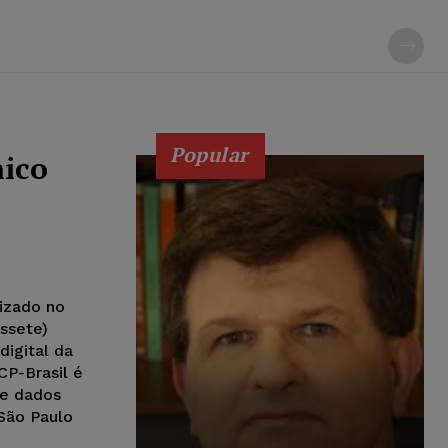
Popular
nico
lizado no
essete)
digital da
CP-Brasil é
de dados
 São Paulo