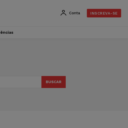
Conta
INSCREVA-SE
dências
BUSCAR