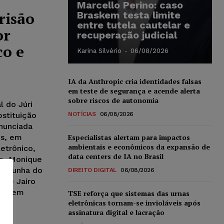
Marcello Perino: caso
risão
Braskem testa limite
entre tutela cautelar e
or
recuperação judicial
co e
Karina Silvério
-
06/08/2026
IA da Anthropic cria identidades falsas
em teste de segurança e acende alerta
sobre riscos de autonomia
l do Júri
bstituição
NOTÍCIAS
06/08/2026
nunciada
os, em
Especialistas alertam para impactos
ambientais e econômicos da expansão de
etrônico,
data centers de IA no Brasil
ão, Monique
temunha do
DIREITO DIGITAL
06/08/2026
 de Jairo
guir em
TSE reforça que sistemas das urnas
eletrônicas tornam-se invioláveis após
assinatura digital e lacração