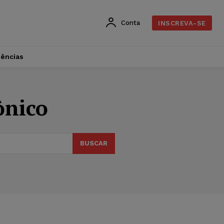
Conta
INSCREVA-SE
dências
ônico
BUSCAR