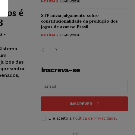
NOTÍCIAS
06/08/2026
dos é
STF inicia julgamento sobre
B
constitucionalidade da proibição dos
jogos de azar no Brasil
as
-
NOTÍCIAS
06/08/2026
Sistema
 um
juízes das
apresentou
Inscreva-se
penados,
INSCREVER
Li e aceito a
Política de Privacidade
.