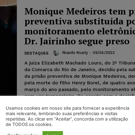
Monique Medeiros tem p
preventiva substituída p
monitoramento eletrôni
Dr. Jairinho segue preso
Ricardo Krusty
-
05/04/2022
DESTAQUES
A juíza Elizabeth Machado Louro, do 2º Tribuna
da Comarca do Rio de Janeiro, decidiu pela su
da prisão preventiva de Monique Medeiros, de
pela morte do filho Henry Borel, de quatro an
março do ano passado, pelo monitoramento el
com uso tornozeleira. De acordo com a decis
não poderá manter contato com nenhuma tes
Usamos cookies em nosso site para fornecer a experiência
caso. A magistrada rejeitou o pedido da defesa
mais relevante, lembrando suas preferências e visitas
Souza Santos Júnior, o Dr. Jairinho, que vai se
repetidas. Ao clicar em “Aceitar”, concorda com a utilização
prisão preventiva.
de TODOS os cookies.