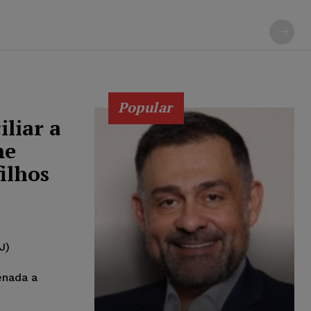
Popular
liar a
me
ilhos
J)
enada a