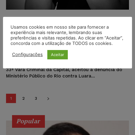
Justiça aceita denúncia e revoga
prisão de mulheres acusadas por
Usamos cookies em nosso site para fornecer a
experiência mais relevante, lembrando suas
furto de ovos de Páscoa em
preferências e visitas repetidas. Ao clicar em “Aceitar”,
supermercado
concorda com a utilização de TODOS os cookies.
Portal Juristas
-
02/05/2023
NOTÍCIAS
Configurações
Aceitar
Na quarta-feira (19/4), o juiz Daniel Werneck Cotta, da
33ª Vara Criminal da Capital, aceitou a denúncia do
Ministério Público do Rio contra Luara...
1
2
3
Popular