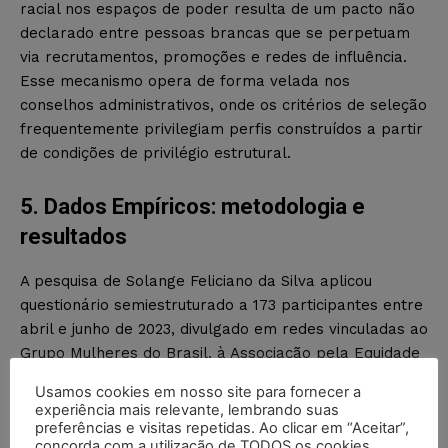
racial nos espaços de poder resulta de um pacto não
declarado entre pessoas brancas que se perpetuam
via recrutamentos, promoções e redes de influência.
Esse mecanismo opera de forma velada nos
conselhos administrativos, onde os critérios de seleção
frequentemente privilegiam perfis construídos a partir
de condições de privilégio estrutural.
5. Dados Empíricos: metodologia e
resultados
A pesquisa de Solange Feliciano da Silva aplicou
questionário semiestruturado a 173 participantes entre
abril e junho de 2023, divulgado em redes vinculadas ao
Grupo Mulheres do Brasil, à Associação pela Equidade
Racial, ao Fórum das Mulheres Negras de São Paulo e
Usamos cookies em nosso site para fornecer a
ao programa Conselheira 101.
experiência mais relevante, lembrando suas
preferências e visitas repetidas. Ao clicar em “Aceitar”,
concorda com a utilização de TODOS os cookies.