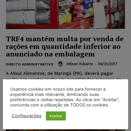
TRF4 mantém multa por venda de
rações em quantidade inferior ao
anunciado na embalagem
Wilson Roberto
-
06/01/2017
DIREITO ADMINISTRATIVO
A Alisul Alimentos, de Maringá (PR), deverá pagar
multa por vender ração em quantidades menores do
que as anunciadas em suas embalagens. O Tribunal...
Usamos cookies em nosso site para fornecer a
experiência mais relevante, lembrando suas
preferências e visitas repetidas. Ao clicar em “Aceitar”,
concorda com a utilização de TODOS os cookies.
Popular
Configurações
Aceitar