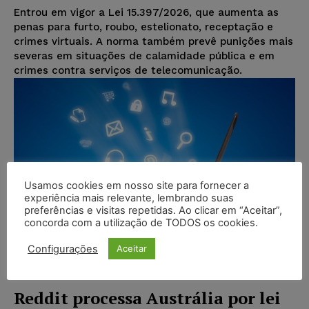
Entrou em vigor a Lei 15.397/2026, que aumenta as
penas para furto, roubo, estelionato, receptação e
crimes virtuais. A norma também prevê punições mais
severas em situações de calamidade pública e em
crimes contra serviços de telecomunicação.
Usamos cookies em nosso site para fornecer a
experiência mais relevante, lembrando suas
preferências e visitas repetidas. Ao clicar em “Aceitar”,
concorda com a utilização de TODOS os cookies.
Configurações
Aceitar
Reddit processa Austrália por lei