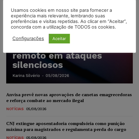
Usamos cookies em nosso site para fornecer a
Cibercriminosos
experiência mais relevante, lembrando suas
preferências e visitas repetidas. Ao clicar em “Aceitar”,
exploram softwares
concorda com a utilização de TODOS os cookies.
legítimos para instalar
Configurações
Aceitar
ferramentas de acesso
remoto em ataques
silenciosos
Karina Silvério
-
05/08/2026
Anvisa prevê novas aprovações de canetas emagrecedoras
e reforça combate ao mercado ilegal
NOTÍCIAS
05/08/2026
CNJ extingue aposentadoria compulsória como punição
máxima para magistrados e regulamenta perda do cargo
NOTÍCIAS
05/08/2026