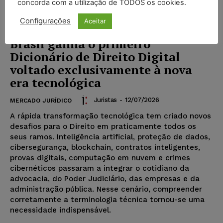
concorda com a utilização de TODOS os cookies.
Configurações
Aceitar
Brasil ganha o primeiro
Dicionário de Direito Digital
voltado exclusivamente à nova
era tecnológica
Juristas
-
12/07/2026
MERCADO JURÍDICO
A rápida transformação tecnológica tem criado novos
desafios para o Direito em praticamente todos os
seus ramos. Inteligência artificial, proteção de dados,
cibersegurança, blockchain, contratos inteligentes,
provas digitais, computação em nuvem e crimes
cibernéticos passaram a integrar o cotidiano da
advocacia, do Poder Judiciário, das empresas e da
administração pública. Nesse cenário, compreender
corretamente a terminologia técnica tornou-se uma
necessidade indispensável.