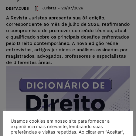
Juristas
-
23/07/2026
DESTAQUES
A Revista Juristas apresenta sua 8ª edição,
correspondente ao mês de julho de 2026, reafirmando
o compromisso de promover conteúdo técnico, atual
e qualificado sobre os principais desafios enfrentados
pelo Direito contemporâneo. A nova edição reúne
entrevistas, artigos jurídicos e análises assinadas por
magistrados, advogados, professores e especialistas
de diferentes áreas.
Usamos cookies em nosso site para fornecer a
experiência mais relevante, lembrando suas
preferências e visitas repetidas. Ao clicar em “Aceitar”,