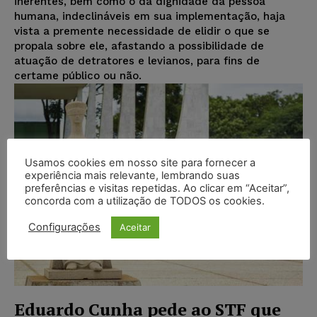
inerentes, bem como o da dignidade da pessoa
humana, indeclináveis em sua implementação, haja
vista a premente necessidade de elidir o que se
propala sobre ele, afastando a possibilidade de
atuação de detratores e levianos, para fins de
certame público ou não.
Usamos cookies em nosso site para fornecer a
experiência mais relevante, lembrando suas
preferências e visitas repetidas. Ao clicar em “Aceitar”,
concorda com a utilização de TODOS os cookies.
Configurações
Aceitar
Eduardo Cunha pede ao STF que