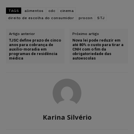
TAGS
alimentos
cdc
cinema
direito de escolha do consumidor
procon
STJ
Artigo anterior
Próximo artigo
TJSC define prazo de cinco
Nova lei pode reduzir em
anos para cobrança de
até 80% o custo para tirar a
auxílio-moradia em
CNH com o fim da
programas de residência
obrigatoriedade das
médica
autoescolas
Karina Silvério