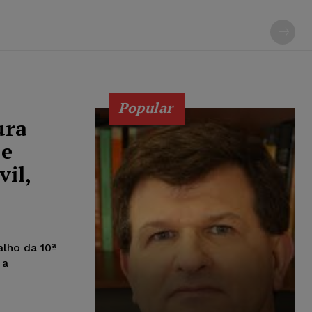
Popular
ura
 e
vil,
alho da 10ª
 a