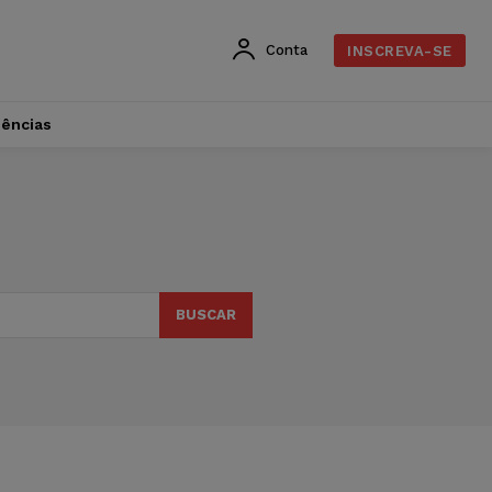
Conta
INSCREVA-SE
dências
BUSCAR