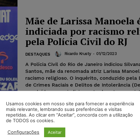
Mãe de Larissa Manoela 
indiciada por racismo rel
pela Polícia Civil do RJ
Ricardo Krusty
-
01/12/2023
DESTAQUES
A Polícia Civil do Rio de Janeiro indiciou Silva
Santos, mãe da renomada atriz Larissa Manoel
racismo religioso. O inquérito, conduzido pela
de Crimes Raciais e Delitos de Intolerância (De
concluído com o indiciamento da autora por in
religiosa, conforme informou a polícia ao UOL.
Usamos cookies em nosso site para fornecer a experiência
mais relevante, lembrando suas preferências e visitas
repetidas. Ao clicar em “Aceitar”, concorda com a utilização
de TODOS os cookies.
Configurações
Aceitar