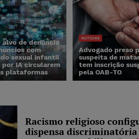
NOTÍCIAS
 alvo de denúncia
núncios com
Advogado preso 
do sexual infantil
suspeita de matar
 por IA circularem
tem inscrição su
s plataformas
pela OAB-TO
Racismo religioso config
dispensa discriminatória