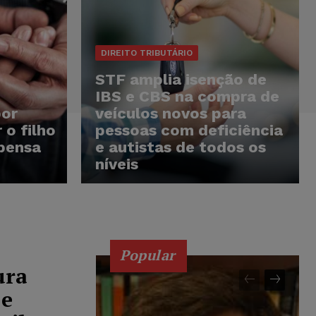
DIREITO TRIBUTÁRIO
STF amplia isenção de
IBS e CBS na compra de
por
veículos novos para
 o filho
pessoas com deficiência
spensa
e autistas de todos os
níveis
Popular
ura
 e