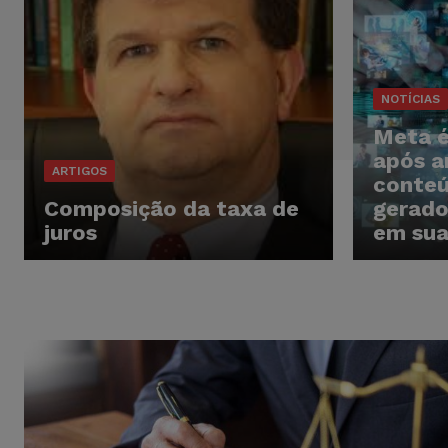
NOTÍCIAS
Meta é
após a
ARTIGOS
conteú
Composição da taxa de
gerado
juros
em sua