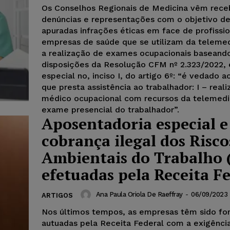
Os Conselhos Regionais de Medicina vêm rec
denúncias e representações com o objetivo d
apuradas infrações éticas em face de profissio
empresas de saúde que se utilizam da telemed
a realização de exames ocupacionais baseand
disposições da Resolução CFM nº 2.323/2022,
especial no, inciso I, do artigo 6º: “é vedado 
que presta assistência ao trabalhador: I – real
médico ocupacional com recursos da telemedi
exame presencial do trabalhador”.
Aposentadoria especial e
cobrança ilegal dos Risco
Ambientais do Trabalho 
efetuadas pela Receita F
Ana Paula Oriola De Raeffray
-
06/09/2023
ARTIGOS
Nos últimos tempos, as empresas têm sido f
autuadas pela Receita Federal com a exigênci