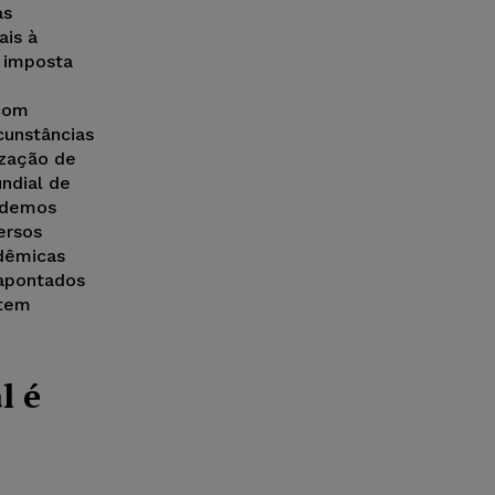
as
ais à
l imposta
 com
cunstâncias
lização de
ndial de
udemos
ersos
adêmicas
 apontados
item
l é