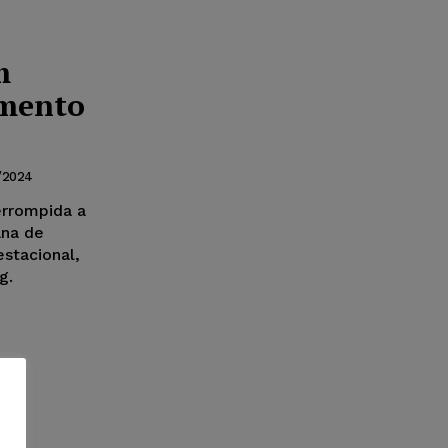
m
amento
/2024
errompida a
ana de
stacional,
g.