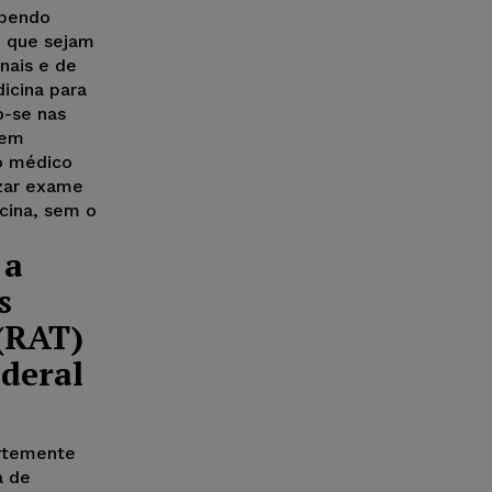
ebendo
e que sejam
nais e de
icina para
o-se nas
 em
ao médico
izar exame
cina, sem o
 a
s
(RAT)
ederal
ortemente
a de