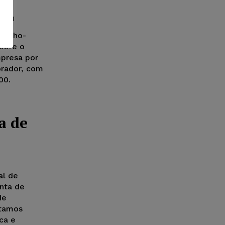
/2023
abalho-
sobre o
presa por
orador, com
00.
a de
al de
unta de
de
utamos
ca e