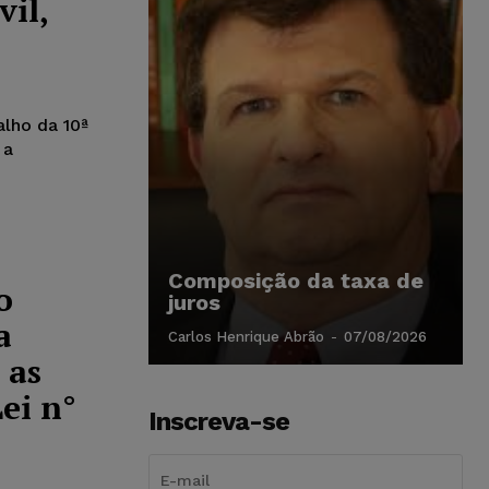
vil,
alho da 10ª
 a
Composição da taxa de
o
juros
a
Carlos Henrique Abrão
-
07/08/2026
 as
ei n°
Inscreva-se