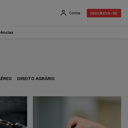
Conta
INSCREVA-SE
dências
AÉREO
DIREITO AGRÁRIO