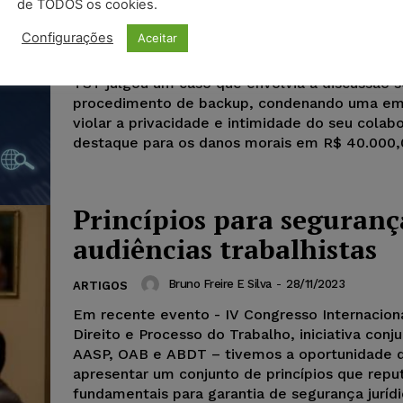
de TODOS os cookies.
Rodrigo Carvalho De Santana Pinho
-
21/12
ARTIGOS
Configurações
Aceitar
Em recente decisão, o Tribunal Superior do Tr
TST julgou um caso que envolvia a discussão 
procedimento de backup, condenando uma em
violar a privacidade e intimidade do seu colab
destaque para os danos morais em R$ 40.000,
Princípios para seguranç
audiências trabalhistas
Bruno Freire E Silva
-
28/11/2023
ARTIGOS
Em recente evento - IV Congresso Internacion
Direito e Processo do Trabalho, iniciativa conj
AASP, OAB e ABDT – tivemos a oportunidade 
apresentar um conjunto de princípios que rep
fundamentais para garantia de segurança jurídi