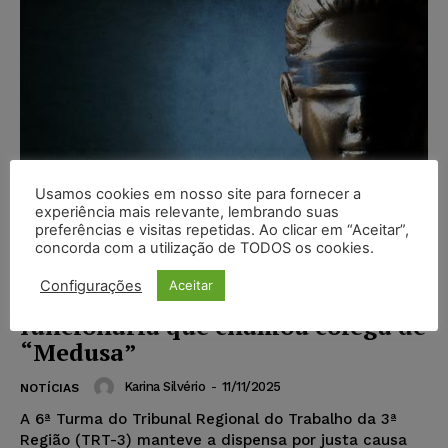
Usamos cookies em nosso site para fornecer a
experiência mais relevante, lembrando suas
preferências e visitas repetidas. Ao clicar em “Aceitar”,
concorda com a utilização de TODOS os cookies.
Racismo: Justiça do Trabalho
Configurações
Aceitar
mantém justa causa de
funcionária que chamou colega de
“Medusa”
Karina Silvério
-
11/11/2025
NOTÍCIAS
A 6ª Turma do Tribunal Regional do Trabalho da 3ª
Região (TRT-3) manteve a dispensa por justa causa