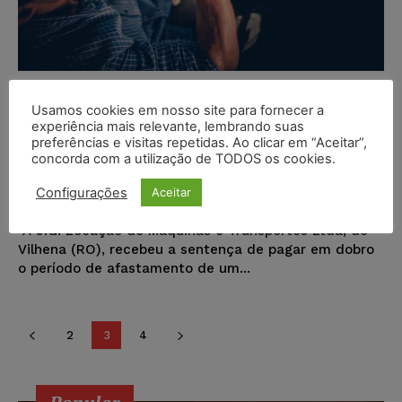
Motorista demitido após ação
Usamos cookies em nosso site para fornecer a
trabalhista contra patrão
experiência mais relevante, lembrando suas
receberá em dobro por período de
preferências e visitas repetidas. Ao clicar em “Aceitar”,
concorda com a utilização de TODOS os cookies.
afastamento
Configurações
Aceitar
Portal Juristas
-
02/03/2023
NOTÍCIAS
A J.G. Locação de Máquinas e Transportes Ltda, de
Vilhena (RO), recebeu a sentença de pagar em dobro
o período de afastamento de um...
2
3
4