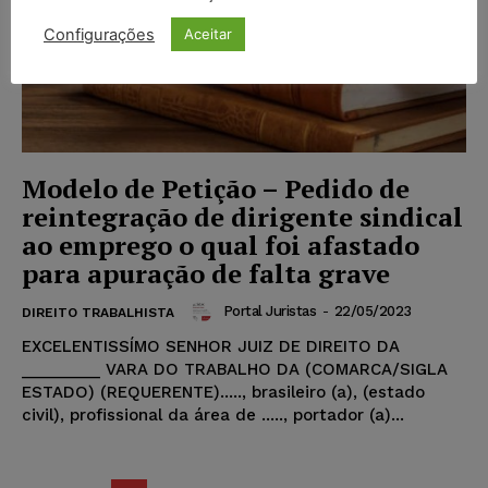
Configurações
Aceitar
Modelo de Petição – Pedido de
reintegração de dirigente sindical
ao emprego o qual foi afastado
para apuração de falta grave
Portal Juristas
-
22/05/2023
DIREITO TRABALHISTA
EXCELENTISSÍMO SENHOR JUIZ DE DIREITO DA
_________ VARA DO TRABALHO DA (COMARCA/SIGLA
ESTADO) (REQUERENTE)....., brasileiro (a), (estado
civil), profissional da área de ....., portador (a)...