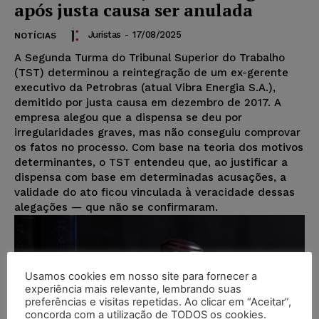
após justa causa ser anulada
Juristas
-
17/08/2025
NOTÍCIAS
A Segunda Turma do Tribunal Superior do Trabalho
(TST) determinou a reintegração de um ex-gerente
executivo da Petrobras (atual Vibra Energia S.A.),
demitido por justa causa em dezembro de 2017. A
empresa alegou que a dispensa se deu por
irregularidades graves, mas não conseguiu comprovar
os fatos no processo. Com base na teoria dos motivos
determinantes, o TST entendeu que, ao justificar a
dispensa com base em determinadas acusações, a
validade do ato ficou vinculada à veracidade dessas
alegações — que não se confirmaram.
Usamos cookies em nosso site para fornecer a
experiência mais relevante, lembrando suas
preferências e visitas repetidas. Ao clicar em “Aceitar”,
concorda com a utilização de TODOS os cookies.