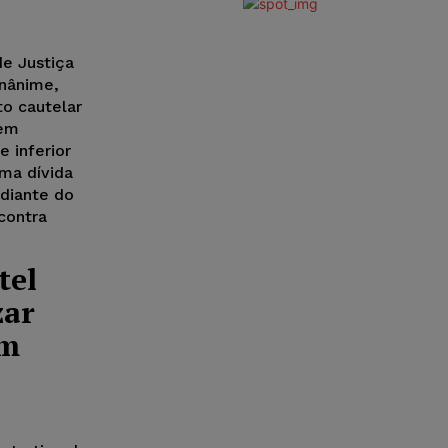
de Justiça
unânime,
to cautelar
 em
 inferior
ma dívida
 diante do
contra
tel
zar
em