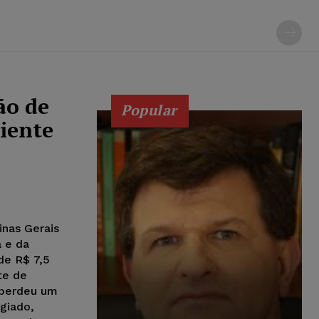
o de
Popular
ciente
inas Gerais
 e da
de R$ 7,5
te de
 perdeu um
giado,