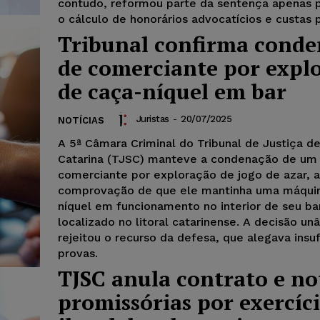
contudo, reformou parte da sentença apenas p
o cálculo de honorários advocatícios e custas 
Tribunal confirma cond
de comerciante por expl
de caça-níquel em bar
Juristas
-
20/07/2025
NOTÍCIAS
A 5ª Câmara Criminal do Tribunal de Justiça d
Catarina (TJSC) manteve a condenação de um
comerciante por exploração de jogo de azar, 
comprovação de que ele mantinha uma máqui
níquel em funcionamento no interior de seu ba
localizado no litoral catarinense. A decisão un
rejeitou o recurso da defesa, que alegava insuf
provas.
TJSC anula contrato e no
promissórias por exercíc