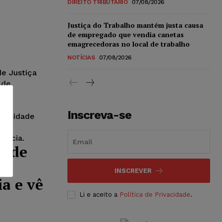
DIREITO TRIBUTÁRIO
07/08/2026
Justiça do Trabalho mantém justa causa
de empregado que vendia canetas
emagrecedoras no local de trabalho
NOTÍCIAS
07/08/2026
de Justiça
 de
uma
Inscreva-se
atividade
foi
tância.
o de
INSCREVER
a e vê
Li e aceito a
Política de Privacidade
.