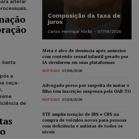
ara alterar
processuais.
Composição da taxa de
enação
juros
oração
Carlos Henrique Abrão
-
07/08/2026
Meta é alvo de denúncia após anúncios
com conteúdo sexual infantil gerado por
e Santa
IA circularem em suas plataformas
NOTÍCIAS
07/08/2026
após a
na caça-
Advogado preso por suspeita de matar o
r,
filho tem inscrição suspensa pela OAB-TO
ânime
NOTÍCIAS
07/08/2026
iciência de
STF amplia isenção de IBS e CBS na
tas
compra de veículos novos para pessoas
com deficiência e autistas de todos os
io
níveis