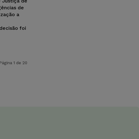
e Justiça de
gências de
ização a
decisão foi
Página 1 de 20