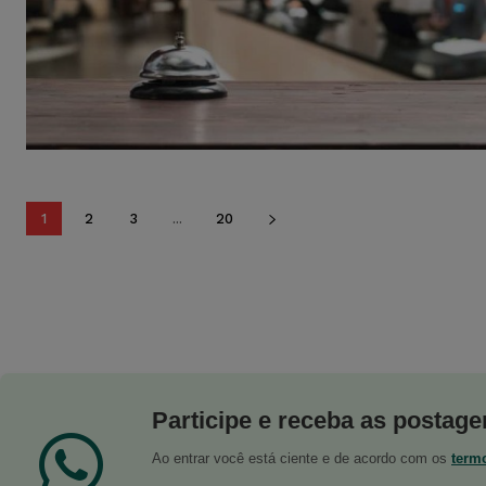
1
2
3
...
20
Participe e receba as postagen
Ao entrar você está ciente e de acordo com os
term