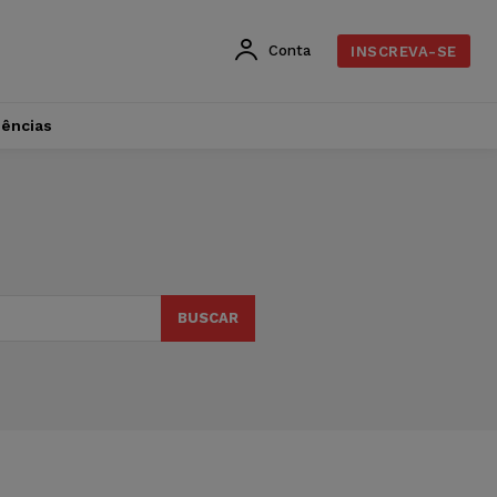
Conta
INSCREVA-SE
dências
BUSCAR