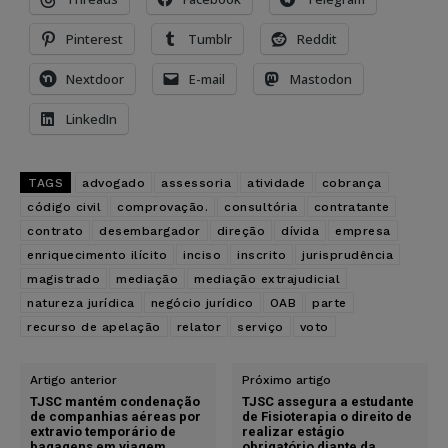
Pinterest
Tumblr
Reddit
Nextdoor
E-mail
Mastodon
LinkedIn
TAGS
advogado
assessoria
atividade
cobrança
código civil
comprovação.
consultória
contratante
contrato
desembargador
direção
dívida
empresa
enriquecimento ilícito
inciso
inscrito
jurisprudência
magistrado
mediação
mediação extrajudicial
natureza jurídica
negócio jurídico
OAB
parte
recurso de apelação
relator
serviço
voto
Artigo anterior
Próximo artigo
TJSC mantém condenação
TJSC assegura a estudante
de companhias aéreas por
de Fisioterapia o direito de
extravio temporário de
realizar estágio
bagagens em viagem
obrigatório diante da