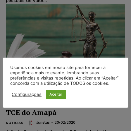
pessoais de valor...
Usamos cookies em nosso site para fornecer a
experiência mais relevante, lembrando suas
preferências e visitas repetidas. Ao clicar em “Aceitar”,
concorda com a utilização de TODOS os cookies.
Configurações
Aceitar
STJ recebe denúncia por lavagem
de dinheiro contra conselheiro do
TCE do Amapá
Juristas
-
20/02/2020
NOTÍCIAS