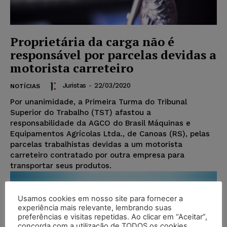
Proprietária da carga não é
responsável por parcelas devidas a
motorista carreteiro
Juristas
-
22/03/2020
NOTÍCIAS
Por unanimidade, a Primeira Turma do Tribunal
Superior do Trabalho (TST) afastou a
responsabilidade da AGCO do Brasil Máquinas e
Equipamentos Agrícolas Ltda., de Canoas (RS), pelas
parcelas trabalhistas devidas a um motorista
carreteiro contratado por outra empresa para
transportar seus produtos.
Usamos cookies em nosso site para fornecer a
experiência mais relevante, lembrando suas
preferências e visitas repetidas. Ao clicar em “Aceitar”,
concorda com a utilização de TODOS os cookies.