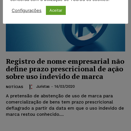
Configurações
Aceitar
Registro de nome empresarial não
define prazo prescricional de ação
sobre uso indevido de marca
Juristas
-
14/03/2020
NOTÍCIAS
A pretensão de abstenção de uso de marca para
comercialização de bens tem prazo prescricional
deflagrado a partir da data em que o uso indevido de
marca restou conhecido....