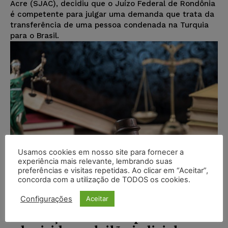
Acre (SJAC), decidiu que o Juízo Federal de Rondônia
é competente para julgar uma demanda que trata da
transferência de uma pessoa condenada na Turquia
para o Brasil.
Usamos cookies em nosso site para fornecer a
experiência mais relevante, lembrando suas
preferências e visitas repetidas. Ao clicar em “Aceitar”,
concorda com a utilização de TODOS os cookies.
Configurações
Aceitar
Arrematante não pode sofrer
constrição sobre seu patrimônio