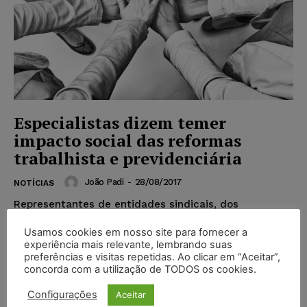
Especialistas dizem temer
impacto social das reformas
trabalhista e previdenciária
João Padi
-
28/08/2017
NOTÍCIAS
Representantes de entidades sindicais, dos
empregadores e dos magistrados do trabalho
Usamos cookies em nosso site para fornecer a
debateram na Comissão de Direitos Humanos (CDH)
experiência mais relevante, lembrando suas
as consequências da entrada em vigor...
preferências e visitas repetidas. Ao clicar em “Aceitar”,
concorda com a utilização de TODOS os cookies.
Popular
Configurações
Aceitar