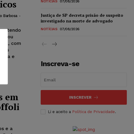
icos
NOTÍCIAS
07/08/2026
Justiça de SP decreta prisão de suspeito
o Barbosa
-
investigado na morte de advogado
NOTÍCIAS
07/08/2026
as, tendo
alizou
tiva, com
ntos
áfica e
Inscreva-se
s em
INSCREVER
ffoli
Li e aceito a
Política de Privacidade
.
os e a