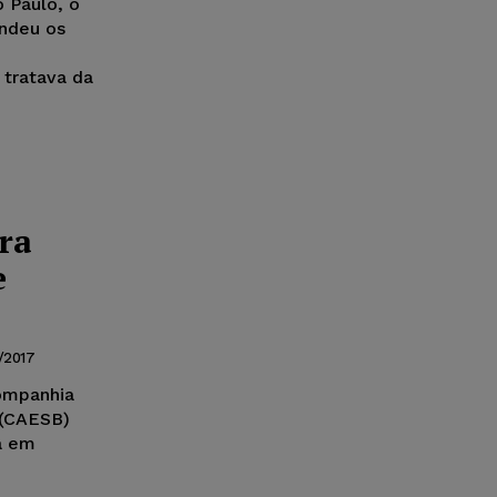
 Paulo, o
endeu os
 tratava da
ra
e
/2017
Companhia
 (CAESB)
a em