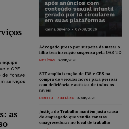
após anúncios com
conteúdo sexual infantil
gerado por IA circularem
em suas plataformas
rviços
Karina Silvério
-
07/08/2026
Advogado preso por suspeita de matar o
filho tem inscrição suspensa pela OAB-TO
NOTÍCIAS
07/08/2026
a equipe
que o CPF
STF amplia isenção de IBS e CBS na
e de “chave
compra de veículos novos para pessoas
 em serviços
com deficiência e autistas de todos os
níveis
DIREITO TRIBUTÁRIO
07/08/2026
: as
Justiça do Trabalho mantém justa causa
de empregado que vendia canetas
so
emagrecedoras no local de trabalho