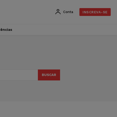
Conta
INSCREVA-SE
dências
BUSCAR