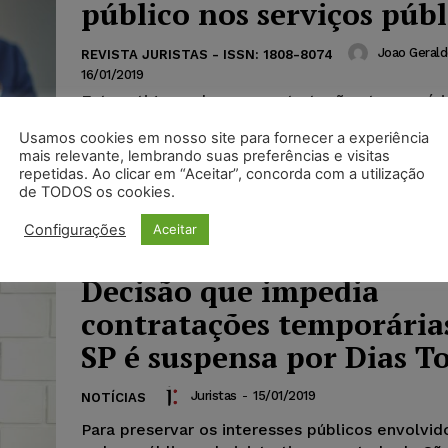
público nos serviços públ
Joao Gerald
REVISTA JURISTAS - ISSN: 1808-8074
16/01/2019
Este artigo explora as contratações temporári
como base os serviços públicos. Para tanto, re
Usamos cookies em nosso site para fornecer a experiência
estudo descritivo com uma abordagem qualita
mais relevante, lembrando suas preferências e visitas
objetivos exploratórios, através de procedime
repetidas. Ao clicar em “Aceitar”, concorda com a utilização
técnicos característicos das pesquisas bibliogr
de TODOS os cookies.
documental.
Configurações
Aceitar
Decisão que impedia
contratações temporária
SP é suspensa por Dias To
Juristas
-
15/01/2019
NOTÍCIAS
Para preservar os interesses públicos envolvid