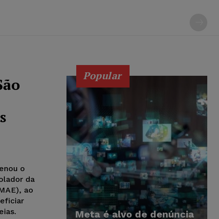
Popular
São
s
denou o
olador da
MAE), ao
ficiar
eias.
Meta é alvo de denúncia