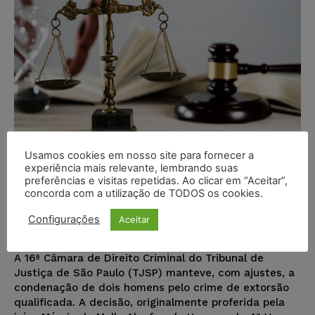
Usamos cookies em nosso site para fornecer a
experiência mais relevante, lembrando suas
Mantida condenação de homens
preferências e visitas repetidas. Ao clicar em “Aceitar”,
por extorsão qualificada em falsa
concorda com a utilização de TODOS os cookies.
abordagem policial
Configurações
Aceitar
Juristas
-
14/12/2024
DESTAQUES
A 16ª Câmara de Direito Criminal do Tribunal de
Justiça de São Paulo (TJSP) manteve, com ajustes, a
condenação de dois homens pelo crime de extorsão
qualificada. A decisão, originalmente proferida pela