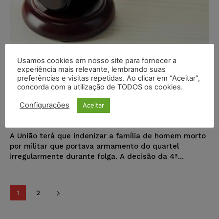
Usamos cookies em nosso site para fornecer a
União terá que indenizar família
experiência mais relevante, lembrando suas
de homem morto por militar que
preferências e visitas repetidas. Ao clicar em “Aceitar”,
concorda com a utilização de TODOS os cookies.
portava arma do Exército durante
folga
Configurações
Aceitar
Wilson Roberto
-
30/12/2016
DIREITO CIVIL
A União terá que indenizar a família de homem morto
por militar que portava armamento do quartel
irregularmente durante folga. A decisão da 4ª...
1
2