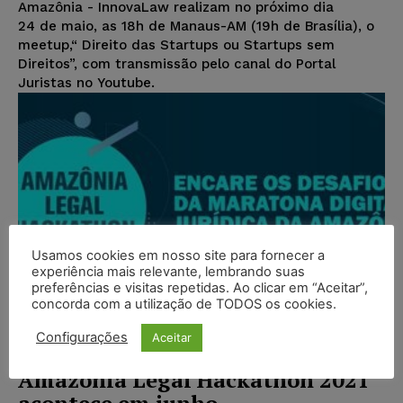
Amazônia - InnovaLaw realizam no próximo dia
24 de maio, as 18h de Manaus-AM (19h de Brasília), o
meetup,“ Direito das Startups ou Startups sem
Direitos”, com transmissão pelo canal do Portal
Juristas no Youtube.
Usamos cookies em nosso site para fornecer a
experiência mais relevante, lembrando suas
preferências e visitas repetidas. Ao clicar em “Aceitar”,
concorda com a utilização de TODOS os cookies.
Configurações
Aceitar
Amazônia Legal Hackathon 2021
acontece em junho