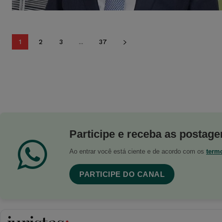
1
2
3
...
37
Participe e receba as postagen
Ao entrar você está ciente e de acordo com os
term
PARTICIPE DO CANAL