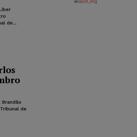
Liber
tro
l de...
rlos
mbro
s Brandão
Tribunal de