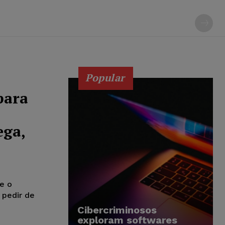
Popular
para
ega,
ue o
 pedir de
Cibercriminosos
exploram softwares