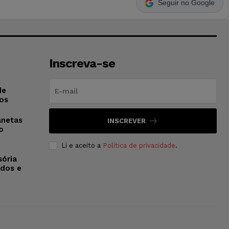
Seguir no Google
Inscreva-se
de
os
anetas
INSCREVER
o
Li e aceito a
Política de privacidade
.
sória
dos e