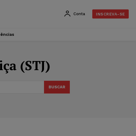
Conta
INSCREVA-SE
dências
iça (STJ)
BUSCAR