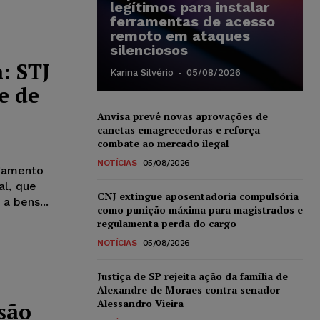
legítimos para instalar
ferramentas de acesso
remoto em ataques
silenciosos
: STJ
Karina Silvério
-
05/08/2026
e de
Anvisa prevê novas aprovações de
canetas emagrecedoras e reforça
combate ao mercado ilegal
NOTÍCIAS
05/08/2026
lgamento
al, que
CNJ extingue aposentadoria compulsória
a bens...
como punição máxima para magistrados e
regulamenta perda do cargo
NOTÍCIAS
05/08/2026
Justiça de SP rejeita ação da família de
Alexandre de Moraes contra senador
Alessandro Vieira
são