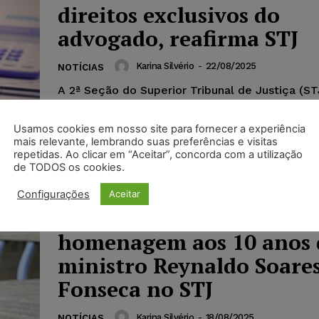
direitos exclusivos do
advogado, reafirma STJ
Karina Silvério
-
22/08/2025
NOTÍCIAS
A 2ª Seção do Superior Tribunal de Justiça (ST
que acordos firmados entre as partes não pod
o pagamento de honorários de...
Usamos cookies em nosso site para fornecer a experiência
mais relevante, lembrando suas preferências e visitas
repetidas. Ao clicar em “Aceitar”, concorda com a utilização
de TODOS os cookies.
Configurações
Aceitar
Editora Mizuno lança ob
homenagem aos 10 anos 
ministro Reynaldo Soare
Fonseca no STJ
Karina Silvério
-
18/08/2025
NOTÍCIAS