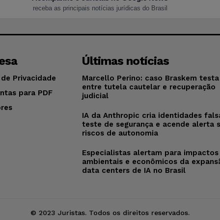
receba as principais notícias jurídicas do Brasil
esa
Últimas notícias
 de Privacidade
Marcello Perino: caso Braskem testa 
entre tutela cautelar e recuperação
ntas para PDF
judicial
res
IA da Anthropic cria identidades fal
o
teste de segurança e acende alerta 
riscos de autonomia
Especialistas alertam para impactos
ambientais e econômicos da expans
data centers de IA no Brasil
© 2023 Juristas. Todos os direitos reservados.