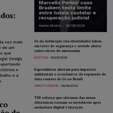
Marcello Perino: caso
Braskem testa limite
entre tutela cautelar e
ados:
recuperação judicial
Karina Silvério
-
06/08/2026
IA da Anthropic cria identidades falsas
da vez mais
em teste de segurança e acende alerta
te de um
sobre riscos de autonomia
do que
NOTÍCIAS
06/08/2026
Legal Design
espertando
Especialistas alertam para impactos
ritórios e
ambientais e econômicos da expansão de
balho e a
data centers de IA no Brasil
s.
DIREITO DIGITAL
06/08/2026
TSE reforça que sistemas das urnas
ico
eletrônicas tornam-se invioláveis após
assinatura digital e lacração
são de