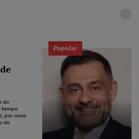
Popular
 de
o do
o tempo
X, por meio
o do