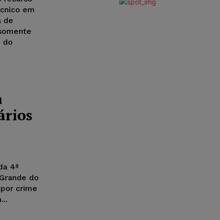
écnico em
a de
 somente
º do
a
ários
da 4ª
 Grande do
 por crime
..