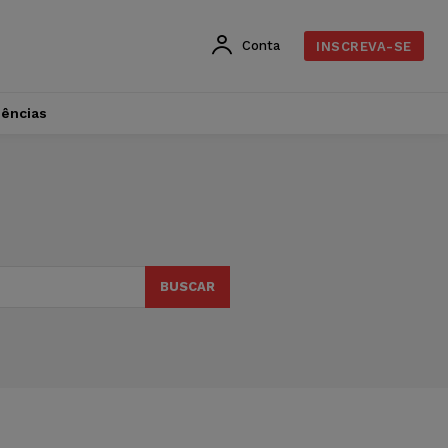
Conta
INSCREVA-SE
dências
BUSCAR