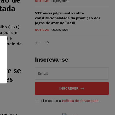
NOTÍCIAS
06/08/2026
itada
STF inicia julgamento sobre
constitucionalidade da proibição dos
jogos de azar no Brasil
alho (TST)
NOTÍCIAS
06/08/2026
da por um
ções e
por meio de
Inscreva-se
eve se
ades
INSCREVER
Li e aceito a
Política de Privacidade
.
 recurso