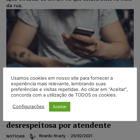
da rua.
Usamos cookies em nosso site para fornecer a
experiência mais relevante, lembrando suas
preferências e visitas repetidas. Ao clicar em “Aceitar”,
concorda com a utilização de TODOS os cookies.
Empresa de telefonia indenizará
Configurações
Aceitar
cliente tratado de forma
desrespeitosa por atendente
Ricardo Krusty
-
25/02/2021
NOTÍCIAS