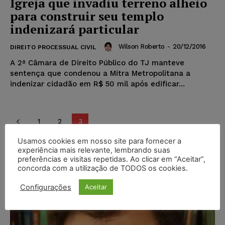
Igreja que invadiu terreno alheio
para construir seu templo
indenizará particular
Wilson Roberto
-
20/12/2016
DIREITO PROCESSUAL CIVIL
A 2ª Câmara de Direito Público do TJ manteve
sentença que condenou a Mitra Metropolitana a
indenizar cidadão em R$ 50 mil após edificar...
1
2
3
Usamos cookies em nosso site para fornecer a
experiência mais relevante, lembrando suas
Popular
preferências e visitas repetidas. Ao clicar em “Aceitar”,
concorda com a utilização de TODOS os cookies.
Configurações
Aceitar