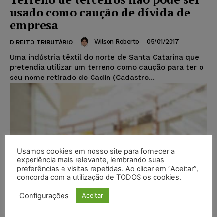
usado como caução de dívida de
empresa
Wilson Roberto
-
05/01/2017
DIREITO TRIBUTÁRIO
Uma indústria têxtil do norte de Santa Catarina que
pretendia utilizar um terreno como caução para ter o
seu nome retirado do Cadin (Cadastro...
Usamos cookies em nosso site para fornecer a
experiência mais relevante, lembrando suas
preferências e visitas repetidas. Ao clicar em “Aceitar”,
concorda com a utilização de TODOS os cookies.
Configurações
Aceitar