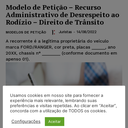
Modelo de Petição – Recurso
Administrativo de Desrespeito ao
Rodízio – Direito de Trânsito
Juristas
-
14/08/2022
MODELOS DE PETIÇÃO
A recorrente é a legítima proprietária do veículo
marca FORD/RANGER, cor preta, placas ______, ano
20XX, chassis n° ________ (conforme documento em
apenso 01).
Usamos cookies em nosso site para fornecer a
experiência mais relevante, lembrando suas
preferências e visitas repetidas. Ao clicar em “Aceitar”,
concorda com a utilização de TODOS os cookies.
Configurações
Aceitar