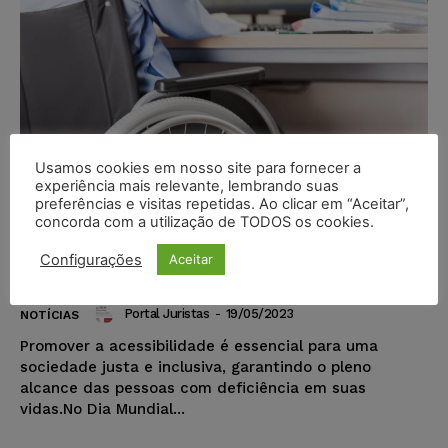
Usamos cookies em nosso site para fornecer a
experiência mais relevante, lembrando suas
Acessibilidade: adequações
preferências e visitas repetidas. Ao clicar em “Aceitar”,
garantem a inclusão e a prática
concorda com a utilização de TODOS os cookies.
da equidade para as pessoas com
Configurações
Aceitar
deficiência
Portal Juristas
-
19/05/2023
NOTÍCIAS
Promover a acessibilidade é essencial para uma
sociedade justa e inclusiva, garantindo o pleno
alcance das pessoas com deficiência em suas
vidas.No Dia Mundial...