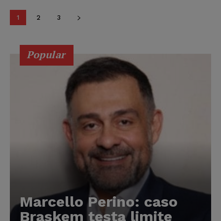
1
2
3
Popular
Marcello Perino: caso
Braskem testa limite