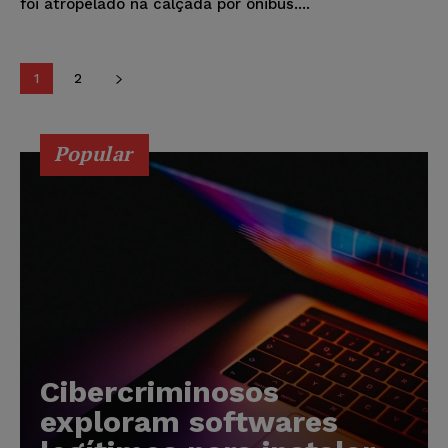
foi atropelado na calçada por ônibus....
1
2
Popular
Cibercriminosos
exploram softwares