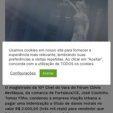
Usamos cookies em nosso site para fornecer a
experiência mais relevante, lembrando suas
preferências e visitas repetidas. Ao clicar em “Aceitar”,
Pedestre atropelado na calçada
concorda com a utilização de TODOS os cookies.
por ônibus deve ser indenizado
Configurações
Aceitar
Juristas
-
24/05/2018
NOTÍCIAS
O magistrado da 10ª Cível do Vara do Fórum Clóvis
Beviláqua, da comarca de Fortaleza/CE, José Coutinho
Tomaz Filho, condenou a empresa Viação Urbana a
pagar uma indenização a título de danos morais no
valor R$ 3.000,00 (três mil reais) para vendedor que