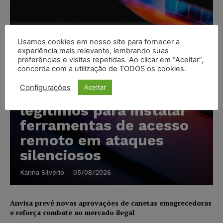
Usamos cookies em nosso site para fornecer a
experiência mais relevante, lembrando suas
preferências e visitas repetidas. Ao clicar em “Aceitar”,
concorda com a utilização de TODOS os cookies.
Cibercriminosos
Configurações
Aceitar
exploram softwares
legítimos para instalar
ferramentas de acesso
remoto em ataques
silenciosos
Karina Silvério
-
05/08/2026
Anvisa prevê novas aprovações de canetas emagrecedoras
e reforça combate ao mercado ilegal