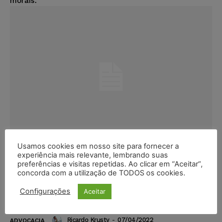
morais.
Usamos cookies em nosso site para fornecer a
experiência mais relevante, lembrando suas
STJ condena escritório de
preferências e visitas repetidas. Ao clicar em “Aceitar”,
concorda com a utilização de TODOS os cookies.
advocacia por negligência com
base na teoria da perda de uma
Configurações
Aceitar
chance
Ricardo Krusty
-
07/04/2022
ADVOCACIA