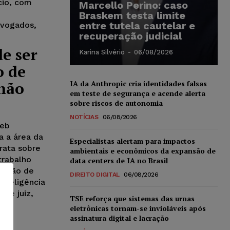
cio, com
Marcello Perino: caso
e
Braskem testa limite
entre tutela cautelar e
dvogados,
recuperação judicial
de ser
Karina Silvério
-
06/08/2026
o de
 não
IA da Anthropic cria identidades falsas
em teste de segurança e acende alerta
sobre riscos de autonomia
NOTÍCIAS
06/08/2026
Web
a a área da
Especialistas alertam para impactos
trata sobre
ambientais e econômicos da expansão de
trabalho
data centers de IA no Brasil
fissão de
DIREITO DIGITAL
06/08/2026
inteligência
 de juiz,
TSE reforça que sistemas das urnas
eletrônicas tornam-se invioláveis após
assinatura digital e lacração