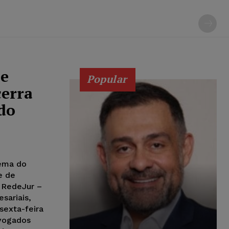
 e
Popular
cerra
do
tema do
ie de
a RedeJur –
sariais,
sexta-feira
dvogados