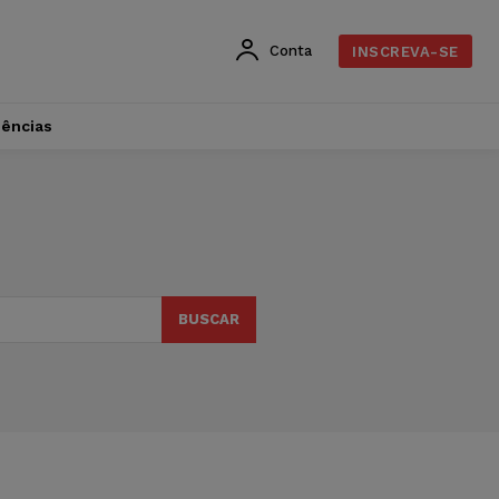
Conta
INSCREVA-SE
dências
BUSCAR