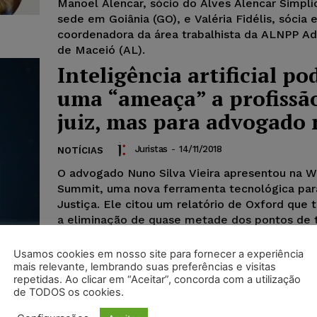
Manoel Alencar, sócio do Alves Alencar Simplí
sede em Goiânia (GO), e Valéria Fidélis, sócia 
coordenadora da área trabalhista da ALNPP A
de Maceió (AL).
Inteligência artificial po
uma “ameaça” a profissã
juiz, mas para advogado
Juristas
-
14/11/2018
NOTÍCIAS
O advogado Nuno Silva Vieira apresentou na 
Summit, uma nova ferramenta tecnológica par
Justiça. Ele citou um relatório de Oxford que 
a eliminação de quase metade dos pontos de 
dos juízes e na extinção pura e simples da pro
funcionário judicial. De acordo com o jurista, a 
Usamos cookies em nosso site para fornecer a experiência
artificial “poderá fazer desaparecer a profissão
mais relevante, lembrando suas preferências e visitas
repetidas. Ao clicar em “Aceitar”, concorda com a utilização
mas não a do advogado".
de TODOS os cookies.