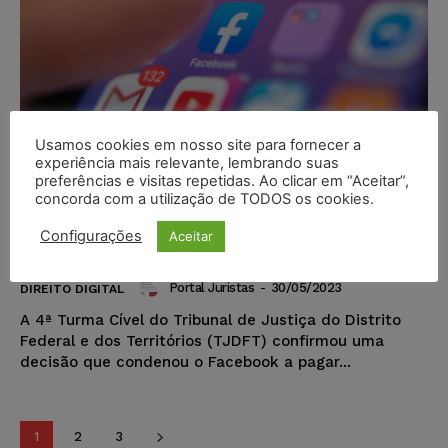
Usamos cookies em nosso site para fornecer a
experiência mais relevante, lembrando suas
preferências e visitas repetidas. Ao clicar em “Aceitar”,
Facebook é condenado a indenizar
concorda com a utilização de TODOS os cookies.
usuários vítimas de invasão de
Configurações
Aceitar
conta e de estelionato
Portal Juristas
-
30/05/2023
DIREITO DIGITAL
A 4ª Turma Cível do Tribunal de Justiça do Distrito
Federal e dos Territórios (TJDFT) confirmou uma
decisão que condenou o Facebook a pagar...
1
2
3