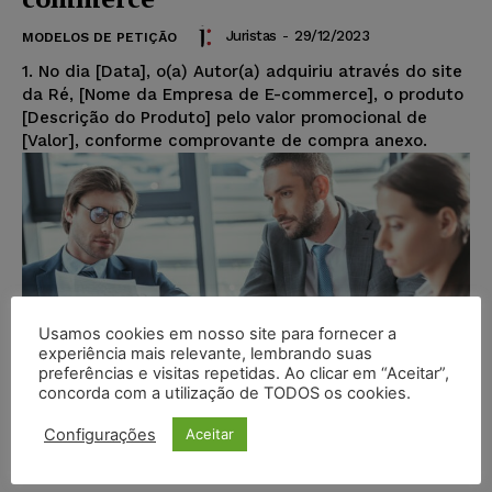
Juristas
-
29/12/2023
MODELOS DE PETIÇÃO
1. No dia [Data], o(a) Autor(a) adquiriu através do site
da Ré, [Nome da Empresa de E-commerce], o produto
[Descrição do Produto] pelo valor promocional de
[Valor], conforme comprovante de compra anexo.
Usamos cookies em nosso site para fornecer a
experiência mais relevante, lembrando suas
preferências e visitas repetidas. Ao clicar em “Aceitar”,
concorda com a utilização de TODOS os cookies.
Configurações
Aceitar