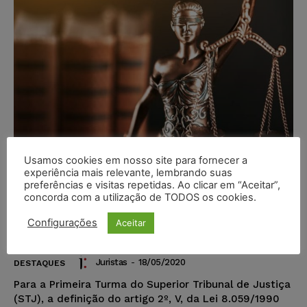
Usamos cookies em nosso site para fornecer a
experiência mais relevante, lembrando suas
preferências e visitas repetidas. Ao clicar em “Aceitar”,
concorda com a utilização de TODOS os cookies.
Viúva de ex-combatente que passa
a conviver em união estável não
Configurações
Aceitar
pode manter pensão especial
Juristas
-
18/05/2020
DESTAQUES
​Para a Primeira Turma do Superior Tribunal de Justiça
(STJ), a definição do artigo 2º, V, da Lei 8.059/1990