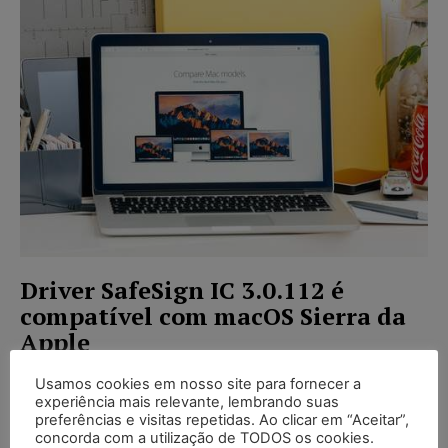
Driver SafeSign IC 3.0.112 é
compatível com macOS Sierra da
Apple
Flávia Costa
-
11/01/2017
CERTIFICAÇÃO DIGITAL
Usamos cookies em nosso site para fornecer a
experiência mais relevante, lembrando suas
Sempre que um novo sistema operacional é lançado,
preferências e visitas repetidas. Ao clicar em “Aceitar”,
existe a preocupação por parte das empresas de
concorda com a utilização de TODOS os cookies.